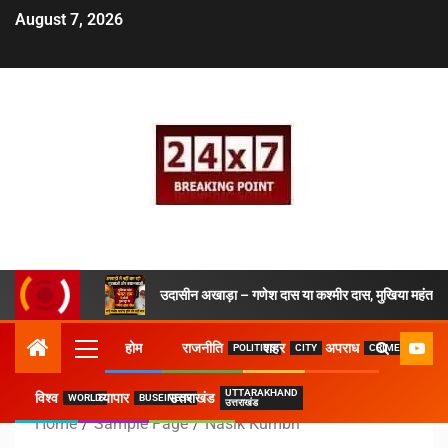
August 7, 2026
उदासीन अखाड़ा – गणेश दास या कश्मीर दास, मुखिया महंत ने 
होम
राजनीति
शहर
अपराध
POLITICS
CITY
CRIME
UTTARAKHAND
विश्व
व्यापार
उत्तराखंड
WORLD
BUSEINESS
उत्तराखंड
Home
Sample Page
Nasik Kumbh