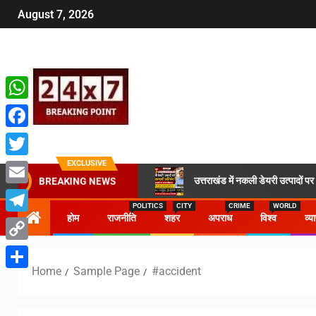
August 7, 2026
WhatsApp
Facebook
EXCLUSIVE
Twitter
उत्तराखंड में नकली डेयरी उत्पादों प
BREAKING NEWS
Email
POLITICS
CITY
CRIME
WORLD
होम
राजनीति
शहर
अपराध
विश्व
व्य
Telegram
Copy
Home
Sample Page
#accident
Link
Share