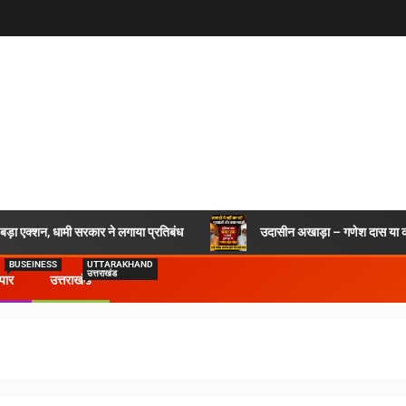
र बड़ा एक्शन, धामी सरकार ने लगाया प्रतिबंध
उदासीन अखाड़ा – गणेश दास या कश
BUSEINESS
UTTARAKHAND
उत्तराखंड
ापार
उत्तराखंड