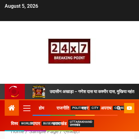
August 5, 2026
उदासीन अखाड़ा – गणेश दास या कश्मीर दास, मुखिया महंत ने 
होम
राजनीति
शहर
अपराध
POLITICS
CITY
CRIME
UTTARAKHAND
विश्व
व्यापार
उत्तराखंड
WORLD
BUSEINESS
उत्तराखंड
Home
Sample Page
एसआईटी