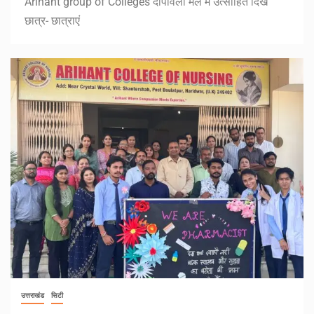
Arihant group of Colleges दीपावली मेले में उत्साहित दिखे
छात्र- छात्राएं
उत्तराखंड
सिटी