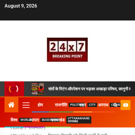
August 9, 2026
संतों के स्टिंग ऑपरेशन पर भड़का अखाड़ा परिषद, कानूनी कार्य
होम
राजनीति
शहर
अपराध
POLITICS
CITY
CRIME
UTTARAKHAND
विश्व
व्यापार
उत्तराखंड
WORLD
BUSEINESS
उत्तराखंड
Home
राजनीति